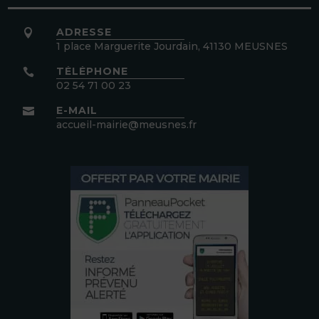
ADRESSE

1 place Marguerite Jourdain, 41130 MEUSNES
TÉLÉPHONE

02 54 71 00 23
E-MAIL

accueil-mairie@meusnes.fr