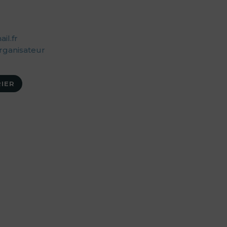
il.fr
organisateur
IER