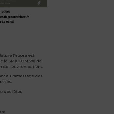
Nature Propre
est
ec le
SMIEEOM Val de
ion de l’environnement.
eront au ramassage des
fossés.
le des fêtes
rie