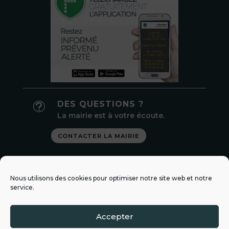
DES QUESTIONS ?
t
La mairie est à votre écoute.
CONTACTER LA MAIRIE
LIENS UTILES

Nous utilisons des cookies pour optimiser notre site web et notre
Préfecture de Loir-et-Cher
service.
Services publics
Val de Cher Controis
Accepter