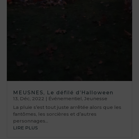
MEUSNES, Le défilé d’Halloween
13, Déc, 2022
|
Événementiel
,
Jeunesse
La pluie s’est tout juste arrêtée alors que les
fantômes, les sorcières et d’autres
personnages...
LIRE PLUS